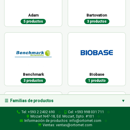
Adam
Bartovation
5 productos
3 productos
Benchmark
Biobase
3 productos
1 producto
☰ Familias de productos
▼
Familias de productos
Tel: +593 2 2402 690
Cel: +593 998 031 711
◇
◇
Mozart N47-18, Ed. Mozart, Dpto. #101
◇
Información de productos: info@ortomet.com
◇
Consumibles
▶
Ventas: ventas@ortomet.com