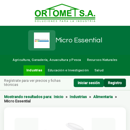
Micro Essential
Agricultura, Ganadería, Acuacultura y Pesca
Recursos Naturales
Industrias
Educación e Investigación
Salud
Regístrate para ver precios y fichas
Iniciar sesión
Registro
técnicas
Mostrando resultados para:
Inicio
»
Industrias
»
Alimentaria
»
Micro Essential