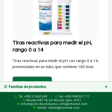
Tiras reactivas para medir el pH,
rango 0 a 14
Tiras reactivas para medir el pH con rango 0 a 14,
presentadas en un tubo que contiene 100 tiras.
Leer más...
☰ Familias de productos
▼
Familias de productos
Tel: +593 2 2402 690
Cel: +593 998 031 711
◇
◇
Mozart N47-18, Ed. Mozart, Dpto. #101
◇
Información de productos: info@ortomet.com
◇
Pruebas Rápidas
▶
Ventas: ventas@ortomet.com