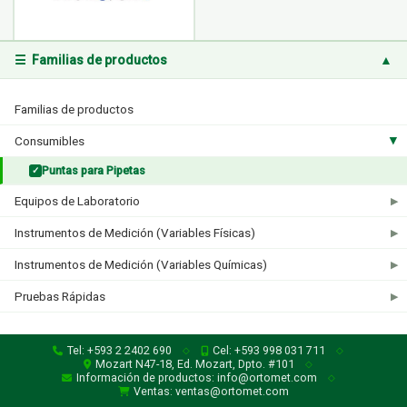
☰ Familias de productos
▲
Biologix
1 producto
Familias de productos
Consumibles
▶
Puntas para Pipetas
✓
Equipos de Laboratorio
▶
Instrumentos de Medición (Variables Físicas)
▶
Instrumentos de Medición (Variables Químicas)
▶
Pruebas Rápidas
▶
Tel: +593 2 2402 690
Cel: +593 998 031 711
◇
◇
Mozart N47-18, Ed. Mozart, Dpto. #101
◇
Información de productos: info@ortomet.com
◇
Ventas: ventas@ortomet.com