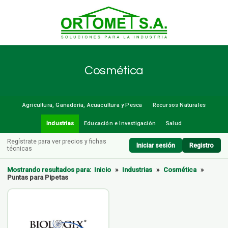
Cosmética
Agricultura, Ganadería, Acuacultura y Pesca
Recursos Naturales
Industrias
Educación e Investigación
Salud
Regístrate para ver precios y fichas
Iniciar sesión
Registro
técnicas
Mostrando resultados para:
Inicio
»
Industrias
»
Cosmética
»
Puntas para Pipetas