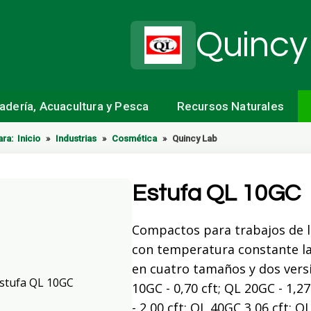
Quincy
nadería, Acuacultura y Pesca
Recursos Naturales
ara:
Inicio
»
Industrias
»
Cosmética
»
Quincy Lab
Estufa QL 10GC
Compactos para trabajos de 
con temperatura constante l
en cuatro tamaños y dos vers
10GC - 0,70 cft; QL 20GC - 1,2
- 2,00 cft; QL 40GC 3,06 cft; Q