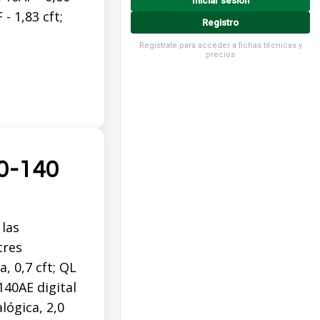
Iniciar sesión
 - 1,83 cft;
Registro
Regístrate para acceder a fichas técnicas y
precios
0-140
 las
tres
, 0,7 cft; QL
-140AE digital
alógica, 2,0