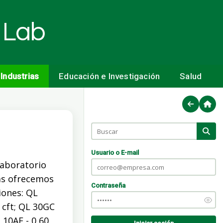
 Lab
Industrias
Educación e Investigación
Salud
Usuario o E-mail
laboratorio
as ofrecemos
Contraseña
iones: QL
7 cft; QL 30GC
L 10AF - 0,60