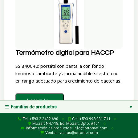
Termómetro digital para HACCP
SS 840042: portátil con pantalla con fondo
luminoso cambiante y alarma audible si está o no
en rango adecuado para crecimiento de bacterias.
Leer más...
☰ Familias de productos
▼
Familias de productos
Tel: +593 2 2402 690
Cel: +593 998 031 711
◇
◇
Mozart N47-18, Ed. Mozart, Dpto. #101
◇
Información de productos: info@ortomet.com
◇
Instrumentos de Medición (Variables Físicas)
▶
Ventas: ventas@ortomet.com