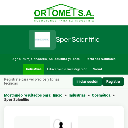
Sper Scientific
Agricultura, Ganadería, Acuacultura y Pesca
Recursos Naturales
Industrias
Educación e Investigación
Salud
Regístrate para ver precios y fichas
Iniciar sesión
Registro
técnicas
Mostrando resultados para:
Inicio
»
Industrias
»
Cosmética
»
Sper Scientific