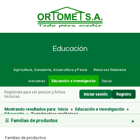
Educación
Agricultura, Ganadería, Acuacultura y Pesca
Recursos Naturales
Industrias
Educación e Investigación
Salud
Regístrate para ver precios y fichas
Iniciar sesión
Registro
técnicas
Mostrando resultados para:
Inicio
»
Educación e Investigación
»
Educación
»
Termómetros analógicos
☰ Familias de productos
▲
Familias de productos