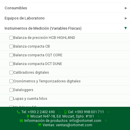
Consumibles
▶
Equipos de Laboratorio
▶
Taylor
Instrumentos de Medición (Variables Físicas)
▶
5 productos
Balanza de precisión HCB HIGHLAND
Balanza compacta CB
Balanza compacta CQT CORE
Balanza compacta DCT DUNE
Calibradores digitales
Cronómetros y Temporizadores digitales
Dataloggers
Lupas y cuenta hilos
Medidores EC
Tel: +593 2 2402 690
Cel: +593 998 031 711
◇
◇
Micrómetros digitales
Mozart N47-18, Ed. Mozart, Dpto. #101
◇
Información de productos: info@ortomet.com
◇
Penetrómetro para frutas
Ventas: ventas@ortomet.com