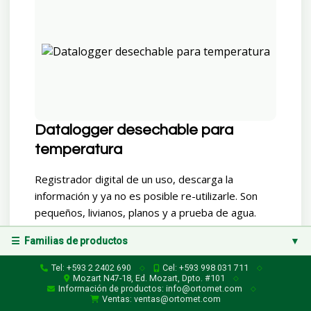
Datalogger desechable para
temperatura
Registrador digital de un uso, descarga la
información y ya no es posible re-utilizarle. Son
pequeños, livianos, planos y a prueba de agua.
Guarda 10.000 datos de temperatura en
☰ Familias de productos
▼
rango/resolución -30 a 60 / 0,1 ºC a intervalos
fijos de 5, 10 o 15 m, descarga los datos al
Familias de productos
Tel: +593 2 2402 690
Cel: +593 998 031 711
◇
◇
enchufarlo en puerto USB.
Mozart N47-18, Ed. Mozart, Dpto. #101
◇
Información de productos: info@ortomet.com
◇
Instrumentos de Medición (Variables Físicas)
▶
Ventas: ventas@ortomet.com