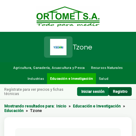
Tzone
Agricultura, Ganadería, Acuacultura y Pesca
Recursos Naturales
Industrias
Educación e Investigación
Salud
Regístrate para ver precios y fichas
Iniciar sesión
Registro
técnicas
Mostrando resultados para:
Inicio
»
Educación e Investigación
»
Educación
»
Tzone