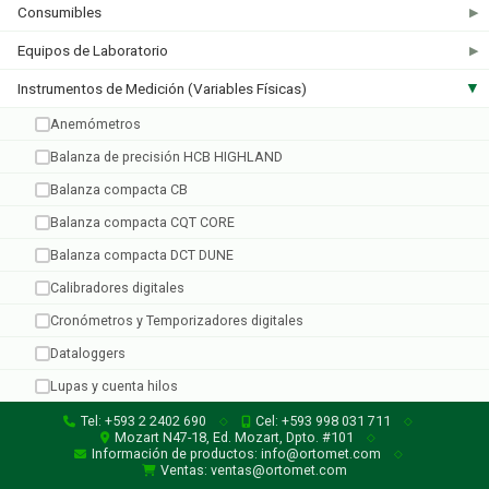
Consumibles
▶
Equipos de Laboratorio
▶
Adam
Instrumentos de Medición (Variables Físicas)
▶
1 producto
Anemómetros
Balanza de precisión HCB HIGHLAND
Balanza compacta CB
Balanza compacta CQT CORE
Balanza compacta DCT DUNE
Calibradores digitales
Cronómetros y Temporizadores digitales
Dataloggers
Lupas y cuenta hilos
Medidor de humedad en granos
Tel: +593 2 2402 690
Cel: +593 998 031 711
◇
◇
Mozart N47-18, Ed. Mozart, Dpto. #101
◇
Medidores EC
Información de productos: info@ortomet.com
◇
Ventas: ventas@ortomet.com
Micrómetros digitales