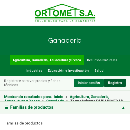
Ganadería
Agricultura, Ganadería, Acuacultura y Pesca
Recursos Naturales
Industrias
Educación e Investigación
Salud
Regístrate para ver precios y fichas
Iniciar sesión
Registro
técnicas
Mostrando resultados para:
Inicio
»
Agricultura, Ganadería,
Acuacultura y Pesca
»
Ganadería
»
Termobalanza PMB HUMEDAD
☰ Familias de productos
▲
Familias de productos