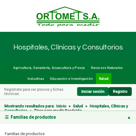
Hospitales, Clínicas y Consultorios
Agricultura, Ganadería, Acuacultura y Pesca
Recursos Naturales
Industrias
Educación e Investigación
Salud
Regístrate para ver precios y fichas
Iniciar sesión
Registro
técnicas
Mostrando resultados para:
Inicio
»
Salud
»
Hospitales, Clínicas y
Consultorios
»
Tiras para medir Peróxido
☰ Familias de productos
▲
Familias de productos