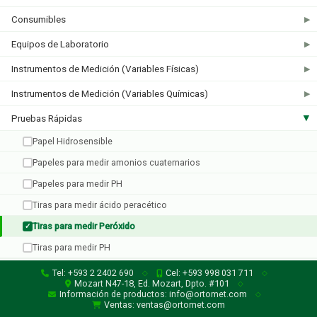
Consumibles
▶
Equipos de Laboratorio
▶
Micro Essential
Instrumentos de Medición (Variables Físicas)
▶
1 producto
Instrumentos de Medición (Variables Químicas)
▶
Pruebas Rápidas
▶
Papel Hidrosensible
Papeles para medir amonios cuaternarios
Papeles para medir PH
Tiras para medir ácido peracético
Tiras para medir Peróxido
✓
Tiras para medir PH
Tel: +593 2 2402 690
Cel: +593 998 031 711
◇
◇
Mozart N47-18, Ed. Mozart, Dpto. #101
◇
Información de productos: info@ortomet.com
◇
Ventas: ventas@ortomet.com