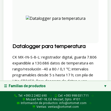
Datalogger para temperatura
CK MX-IN-S-8-L: registrador digital, guarda 7.806
expandible a 130.686 datos de temperatura en
rango/resolución -40 a 80 / 0,1 ºC; intervalos
programables desde 5 s hasta 17 h; con pila de
Litio CR2450. Para descarga de datos a una
☰ Familias de productos
▼
computadora requiere un cable USB que es
opcional; el software es descargable
Familias de productos
Tel: +593 2 2402 690
Cel: +593 998 031 711
◇
◇
gratuitamente.
Mozart N47-18, Ed. Mozart, Dpto. #101
◇
Información de productos: info@ortomet.com
◇
Instrumentos de Medición (Variables Físicas)
▶
Ventas: ventas@ortomet.com