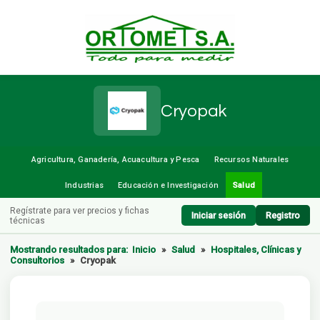
Cryopak
Agricultura, Ganadería, Acuacultura y Pesca
Recursos Naturales
Industrias
Educación e Investigación
Salud
Regístrate para ver precios y fichas
Iniciar sesión
Registro
técnicas
Mostrando resultados para:
Inicio
»
Salud
»
Hospitales, Clínicas y
Consultorios
»
Cryopak