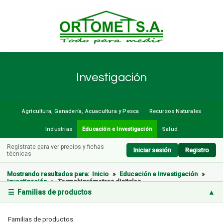
Investigación
Agricultura, Ganadería, Acuacultura y Pesca
Recursos Naturales
Industrias
Educación e Investigación
Salud
Regístrate para ver precios y fichas
Iniciar sesión
Registro
técnicas
Mostrando resultados para:
Inicio
»
Educación e Investigación
»
Investigación
»
Termohigrómetros digitales
☰ Familias de productos
▲
Familias de productos