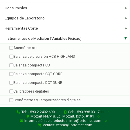
Consumibles
▶
Equipos de Laboratorio
▶
Taylor
TFA
Herramientas Corte
▶
1 producto
2 productos
Instrumentos de Medición (Variables Físicas)
▶
Anemómetros
Balanza de precisión HCB HIGHLAND
Balanza compacta CB
Balanza compacta CQT CORE
Balanza compacta DCT DUNE
Calibradores digitales
Cronómetros y Temporizadores digitales
Dataloggers
Tel: +593 2 2402 690
Cel: +593 998 031 711
◇
◇
Mozart N47-18, Ed. Mozart, Dpto. #101
◇
Espectrofotómetros
Información de productos: info@ortomet.com
◇
Ventas: ventas@ortomet.com
Luminómetros