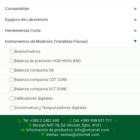
Consumibles
▶
Equipos de Laboratorio
▶
Lonn
Sper Scientific
Herramientas Corte
▶
2 productos
1 producto
Instrumentos de Medición (Variables Físicas)
▶
Anemómetros
Balanza de precisión HCB HIGHLAND
Balanza compacta CB
Balanza compacta CQT CORE
Balanza compacta DCT DUNE
Supco
Taylor
1 producto
10 productos
Calibradores digitales
Cronómetros y Temporizadores digitales
Dataloggers
Tel: +593 2 2402 690
Cel: +593 998 031 711
◇
◇
Mozart N47-18, Ed. Mozart, Dpto. #101
◇
Espectrofotómetros
Información de productos: info@ortomet.com
◇
Ventas: ventas@ortomet.com
Luminómetros