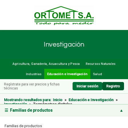
Investigación
Agricultura, Ganadería, Acuacultura y Pesca
Recursos Naturales
Industrias
Educación e Investigación
Salud
Regístrate para ver precios y fichas
Iniciar sesión
Registro
técnicas
Mostrando resultados para:
Inicio
»
Educación e Investigación
»
Investigación
»
Termómetros digitales
☰ Familias de productos
▲
Familias de productos