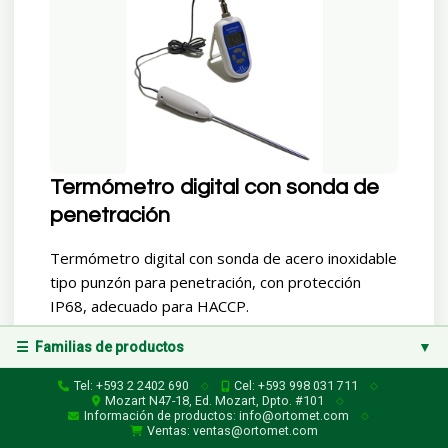
Termómetro digital con sonda de
penetración
Termómetro digital con sonda de acero inoxidable
tipo punzón para penetración, con protección
IP68, adecuado para HACCP.
☰ Familias de productos
▼
Leer más...
Familias de productos
Tel: +593 2 2402 690
Cel: +593 998 031 711
◇
◇
Mozart N47-18, Ed. Mozart, Dpto. #101
◇
Información de productos: info@ortomet.com
◇
Instrumentos de Medición (Variables Físicas)
▶
Ventas: ventas@ortomet.com