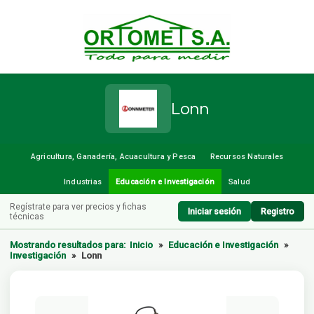
Lonn
Agricultura, Ganadería, Acuacultura y Pesca
Recursos Naturales
Industrias
Educación e Investigación
Salud
Regístrate para ver precios y fichas
Iniciar sesión
Registro
técnicas
Mostrando resultados para:
Inicio
»
Educación e Investigación
»
Investigación
»
Lonn