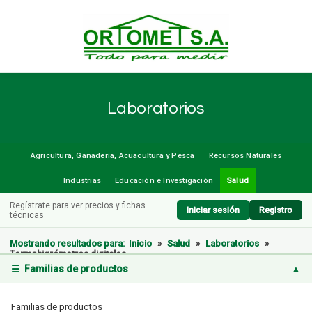
Laboratorios
Agricultura, Ganadería, Acuacultura y Pesca
Recursos Naturales
Industrias
Educación e Investigación
Salud
Regístrate para ver precios y fichas
Iniciar sesión
Registro
técnicas
Mostrando resultados para:
Inicio
»
Salud
»
Laboratorios
»
Termohigrómetros digitales
☰ Familias de productos
▲
Familias de productos