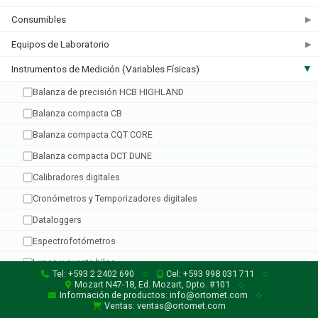
Consumibles
▶
Equipos de Laboratorio
▶
Taylor
TFA
Instrumentos de Medición (Variables Físicas)
▶
1 producto
2 productos
Balanza de precisión HCB HIGHLAND
Balanza compacta CB
Balanza compacta CQT CORE
Balanza compacta DCT DUNE
Calibradores digitales
Cronómetros y Temporizadores digitales
Dataloggers
Espectrofotómetros
Lupas y cuenta hilos
Tel: +593 2 2402 690
Cel: +593 998 031 711
◇
◇
Medidores EC
Mozart N47-18, Ed. Mozart, Dpto. #101
◇
Información de productos: info@ortomet.com
◇
Micrómetros digitales
Ventas: ventas@ortomet.com