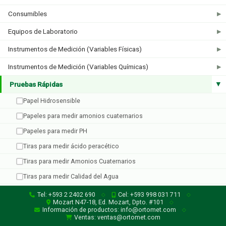
Consumibles
▶
Equipos de Laboratorio
▶
Bartovation
Industrial Test System
3 productos
7 productos
Instrumentos de Medición (Variables Físicas)
▶
Instrumentos de Medición (Variables Químicas)
▶
Pruebas Rápidas
▶
Papel Hidrosensible
Papeles para medir amonios cuaternarios
Papeles para medir PH
Inoquest
Micro Essential
Tiras para medir ácido peracético
1 producto
10 productos
Tiras para medir Amonios Cuaternarios
Tiras para medir Calidad del Agua
Tiras para medir Cloro
Tel: +593 2 2402 690
Cel: +593 998 031 711
◇
◇
Mozart N47-18, Ed. Mozart, Dpto. #101
◇
Tiras para medir Dióxido de Cloro
Información de productos: info@ortomet.com
◇
Ventas: ventas@ortomet.com
Tiras para medir Dureza Total