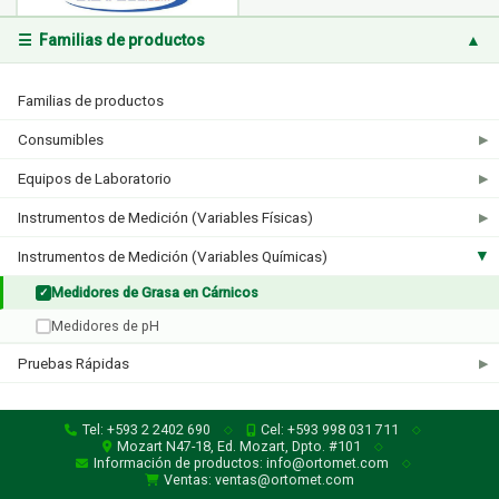
☰ Familias de productos
▲
Distell
Familias de productos
1 producto
Consumibles
▶
Equipos de Laboratorio
▶
Instrumentos de Medición (Variables Físicas)
▶
Instrumentos de Medición (Variables Químicas)
▶
Medidores de Grasa en Cárnicos
✓
Medidores de pH
Pruebas Rápidas
▶
Tel: +593 2 2402 690
Cel: +593 998 031 711
◇
◇
Mozart N47-18, Ed. Mozart, Dpto. #101
◇
Información de productos: info@ortomet.com
◇
Ventas: ventas@ortomet.com