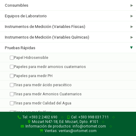
Consumibles
▶
Equipos de Laboratorio
▶
Industrial Test System
Instrumentos de Medición (Variables Físicas)
▶
1 producto
Instrumentos de Medición (Variables Químicas)
▶
Pruebas Rápidas
▶
Papel Hidrosensible
Papeles para medir amonios cuaternarios
Papeles para medir PH
Tiras para medir ácido peracético
Tiras para medir Amonios Cuaternarios
Tiras para medir Calidad del Agua
Tiras para medir Cloro
Tel: +593 2 2402 690
Cel: +593 998 031 711
◇
◇
Tiras para medir Dióxido de Cloro
Mozart N47-18, Ed. Mozart, Dpto. #101
✓
◇
Información de productos: info@ortomet.com
◇
Tiras para medir Nitratos y Nitritos
Ventas: ventas@ortomet.com