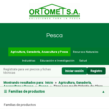
Pesca
Agricultura, Ganadería, Acuacultura y Pesca
Recursos Naturales
Industrias
Educación e Investigación
Salud
Regístrate para ver precios y fichas
Iniciar sesión
Registro
técnicas
Mostrando resultados para:
Inicio
»
Agricultura, Ganadería,
Acuacultura y Pesca
»
Pesca
»
Tiras para medir Dióxido de Cloro
☰ Familias de productos
▲
Familias de productos