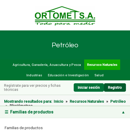
Petróleo
Agricultura, Ganadería, Acuacultura y Pesca
Recursos Naturales
Industrias
Educación e Investigación
Salud
Regístrate para ver precios y fichas
Iniciar sesión
Registro
técnicas
Mostrando resultados para:
Inicio
»
Recursos Naturales
»
Petróleo
»
Pluviómetros
☰ Familias de productos
▲
Familias de productos