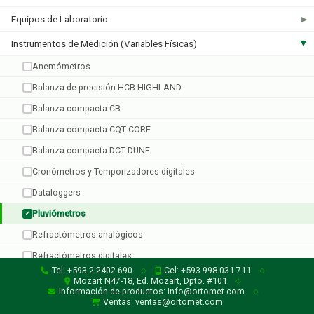
Equipos de Laboratorio
▶
Instrumentos de Medición (Variables Físicas)
▶
Taylor
Anemómetros
2 productos
Balanza de precisión HCB HIGHLAND
Balanza compacta CB
Balanza compacta CQT CORE
Balanza compacta DCT DUNE
Cronómetros y Temporizadores digitales
Dataloggers
Pluviómetros
✓
Refractómetros analógicos
Refractómetros digitales
Tel: +593 2 2402 690
Cel: +593 998 031 711
◇
◇
Temporizadores
Mozart N47-18, Ed. Mozart, Dpto. #101
◇
Información de productos: info@ortomet.com
◇
Termobalanza PMB HUMEDAD
Ventas: ventas@ortomet.com