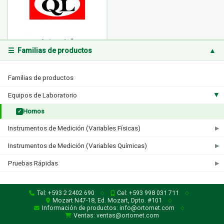
Quincy Lab
☰ Familias de productos
▲
1 producto
Familias de productos
Equipos de Laboratorio
▶
Hornos
✓
Instrumentos de Medición (Variables Físicas)
▶
Instrumentos de Medición (Variables Químicas)
▶
Pruebas Rápidas
▶
Tel: +593 2 2402 690
Cel: +593 998 031 711
◇
◇
Mozart N47-18, Ed. Mozart, Dpto. #101
◇
Información de productos: info@ortomet.com
◇
Ventas: ventas@ortomet.com